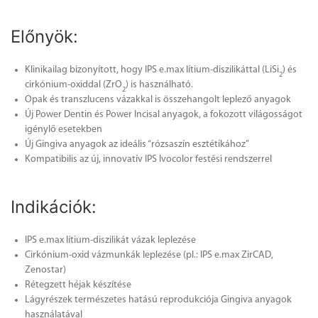
Előnyök:
Klinikailag bizonyított, hogy IPS e.max lítium-diszilikáttal (LiSi
) és
2
cirkónium-oxiddal (ZrO
) is használható.
2
Opak és transzlucens vázakkal is összehangolt leplező anyagok
Új Power Dentin és Power Incisal anyagok, a fokozott világosságot
igénylő esetekben
Új Gingiva anyagok az ideális “rózsaszín esztétikához”
Kompatibilis az új, innovatív IPS Ivocolor festési rendszerrel
Indikációk:
IPS e.max lítium-diszilikát vázak leplezése
Cirkónium-oxid vázmunkák leplezése (pl.: IPS e.max ZirCAD,
Zenostar)
Rétegzett héjak készítése
Lágyrészek természetes hatású reprodukciója Gingiva anyagok
használatával