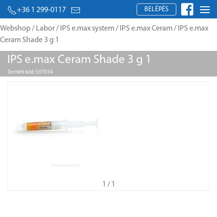
BELÉPÉS
+36 1 299-0117
Webshop
/
Labor
/
IPS e.max system
/
IPS e.max Ceram
/ IPS e.max
Ceram Shade 3 g 1
IPS e.max Ceram Shade 3 g 1
Termék kód: 597034
1
/ 1