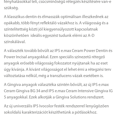
fényhatásokkal teli, csúcsminőségű rétegzés készítésére van-e
szükség.
A klasszikus dentin és élmasszák optimálisan illeszkednek az
opákabb, több fényt reflektáló vázakhoz is. A világosság és a
színtelítettség közti jól kiegyensúlyozott kapcsolatnak
köszönhetően ideális egyezést tudunk elérni az A-D
színskálával.
A választék tovább bővült az IPS e.max Ceram Power Dentin és
Power Incisal anyagokkal. Ezen speciális színezetű rétegző
anyagok erősebb világosság fokozatot nyújtanak ha az eset
úgy kívánja. A kívánt világosságot el lehet érni a rétegzési terv
változtatása nélkül, még a transzlucens vázak esetében is.
A Gingiva anyagok választéka szintén bővült, az új IPS e.max
Ceram Gingiva BG 34 and IPS e.max Ceram Intensive Gingiva IG
5 anyagokkal. Ezek alkotják a Gingiva Solutions rendszert.
Az új univerzális IPS Ivocolor festék rendszerrel lenyűgözően
sokoldalú karakterizációt készíthetünk a pótlásokhoz.