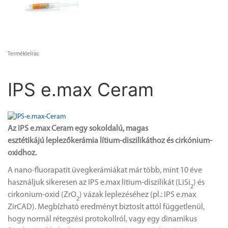
Termékleírás:
IPS e.max Ceram
Az IPS e.max Ceram egy sokoldalú, magas
esztétikájú leplezőkerámia lítium-diszilikáthoz és cirkónium-
oxidhoz.
A nano-fluorapatit üvegkerámiákat már több, mint 10 éve
használjuk sikeresen az IPS e.max litium-diszilikát (LiSi
) és
2
cirkonium-oxid (ZrO
) vázak leplezéséhez (pl.: IPS e.max
2
ZirCAD). Megbízható eredményt biztosít attól függetlenül,
hogy normál rétegzési protokollról, vagy egy dinamikus