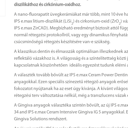
diszilikáthoz és cirkónium-oxidhoz.
A nano-fluorapatit üvegkerámiákat már több, mint 10 éve ha
IPS e.max litium-diszilikát (LiSi
) és cirkonium-oxid (ZrO
) vá
2
2
IPS e.max ZirCAD). Megbízható eredményt biztosít attól füg
normál rétegzési protokollról, vagy egy dinamikus fényhatás
csúcsminőségű rétegzés készítésére van-e szükség.
A klasszikus dentin és élmasszák optimálisan illeszkednek a
reflektáló vázakhoz is. A világosság és a színtelítettség közti
kapcsolatnak köszönhetően ideális egyezést tudunk elérni a
A választék tovább bővült az IPS e.max Ceram Power Dentin 
anyagokkal. Ezen speciális színezetű rétegző anyagok erős
fokozatot nyújtanak ha az eset úgy kívánja. A kívánt világoss
rétegzési terv változtatása nélkül, még a transzlucens vázak 
A Gingiva anyagok választéka szintén bővült, az új IPS e.m
34 and IPS e.max Ceram Intensive Gingiva IG 5 anyagokkal. E
Gingiva Solutions rendszert.