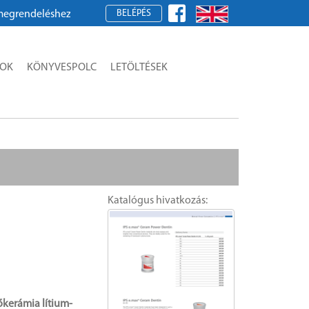
BELÉPÉS
deléshez kérjük, regisztráljon!
SOK
KÖNYVESPOLC
LETÖLTÉSEK
Katalógus hivatkozás:
őkerámia lítium-