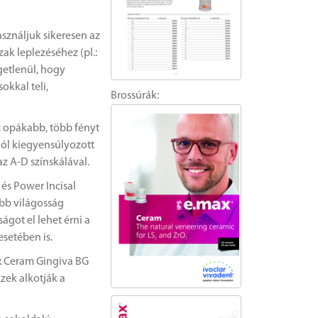
sználjuk sikeresen az
zak leplezéséhez (pl.:
getlenül, hogy
okkal teli,
Brossúrák:
z opákabb, több fényt
 jól kiegyensúlyozott
z A-D színskálával.
és Power Incisal
ebb világosság
ágot el lehet érni a
esetében is.
ax Ceram Gingiva BG
zek alkotják a