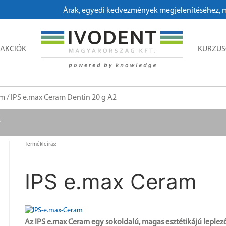
Árak, egyedi kedvezmények megjelenítéséhez, megren
AKCIÓK
KURZU
am
/ IPS e.max Ceram Dentin 20 g A2
2
Termékleírás:
IPS e.max Ceram
Az IPS e.max Ceram egy sokoldalú, magas esztétikájú leplez