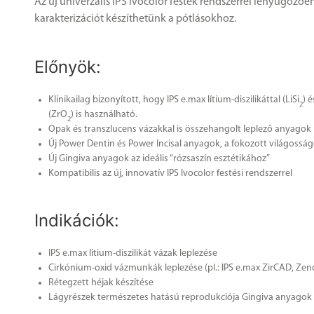
Az új univerzális IPS Ivocolor festék rendszerrel lenyűgözőe
karakterizációt készíthetünk a pótlásokhoz.
Előnyök:
Klinikailag bizonyított, hogy IPS e.max lítium-diszilikáttal (LiSi
) 
2
(ZrO
) is használható.
2
Opak és transzlucens vázakkal is összehangolt leplező anyagok
Új Power Dentin és Power Incisal anyagok, a fokozott világossá
Új Gingiva anyagok az ideális “rózsaszín esztétikához”
Kompatibilis az új, innovatív IPS Ivocolor festési rendszerrel
Indikációk:
IPS e.max lítium-diszilikát vázak leplezése
Cirkónium-oxid vázmunkák leplezése (pl.: IPS e.max ZirCAD, Zen
Rétegzett héjak készítése
Lágyrészek természetes hatású reprodukciója Gingiva anyagok 