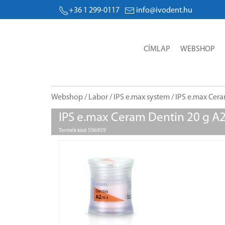
+36 1 299-0117
info@ivodent.hu
CÍMLAP
WEBSHOP
Webshop
/
Labor
/
IPS e.max system
/
IPS e.max Cer
IPS e.max Ceram Dentin 20 g A
Termék kód: 596959