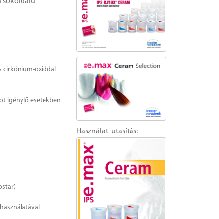
n sokoldalú
és cirkónium-oxiddal
got igénylő esetekben
Használati utasítás:
ostar)
használatával