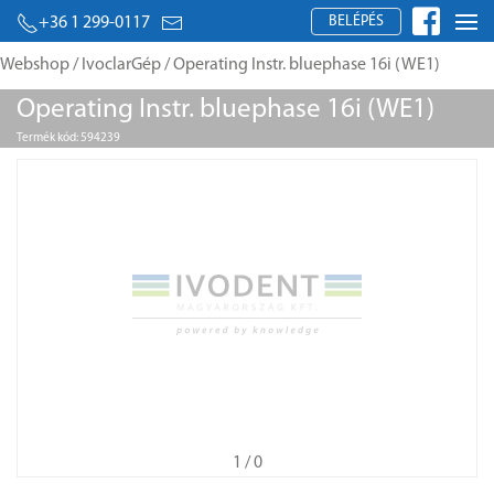
BELÉPÉS
+36 1 299-0117
Webshop
/
IvoclarGép
/ Operating Instr. bluephase 16i (WE1)
Operating Instr. bluephase 16i (WE1)
Termék kód: 594239
1
/ 0