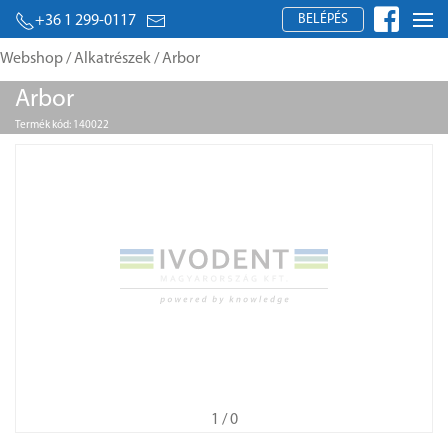
BELÉPÉS
+36 1 299-0117
Webshop
/
Alkatrészek
/ Arbor
Arbor
Termék kód: 140022
1
/ 0