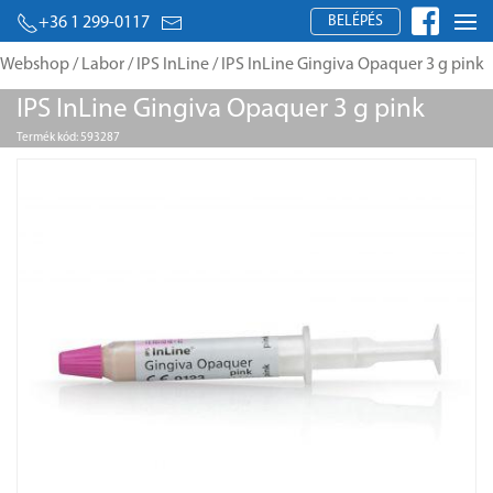
BELÉPÉS
+36 1 299-0117
Webshop
/
Labor
/
IPS InLine
/ IPS InLine Gingiva Opaquer 3 g pink
IPS InLine Gingiva Opaquer 3 g pink
Termék kód: 593287