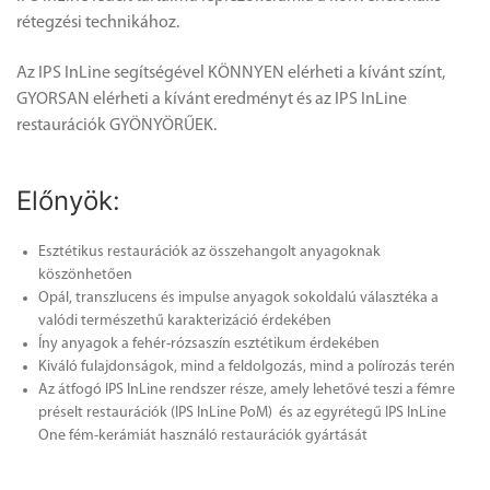
rétegzési technikához.
Az IPS InLine segítségével KÖNNYEN elérheti a kívánt színt,
GYORSAN elérheti a kívánt eredményt és az IPS InLine
restaurációk GYÖNYÖRŰEK.
Előnyök:
Esztétikus restaurációk az összehangolt anyagoknak
köszönhetően
Opál, transzlucens és impulse anyagok sokoldalú választéka a
valódi természethű karakterizáció érdekében
Íny anyagok a fehér-rózsaszín esztétikum érdekében
Kiváló fulajdonságok, mind a feldolgozás, mind a polírozás terén
Az átfogó IPS InLine rendszer része, amely lehetővé teszi a fémre
préselt restaurációk (IPS InLine PoM) és az egyrétegű IPS InLine
One fém-kerámiát használó restaurációk gyártását