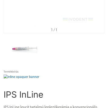
1
/ 1
Termékleírás:
IPS InLine
IPS InLine leucit tartalmú leplezőkerámia a konvencionális