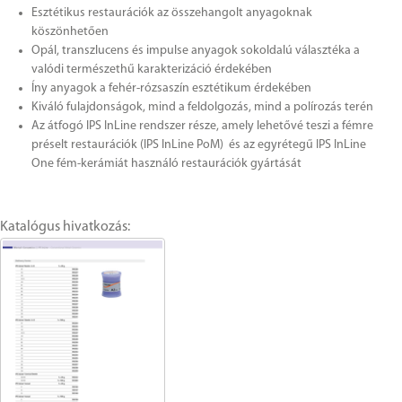
Esztétikus restaurációk az összehangolt anyagoknak
köszönhetően
Opál, transzlucens és impulse anyagok sokoldalú választéka a
valódi természethű karakterizáció érdekében
Íny anyagok a fehér-rózsaszín esztétikum érdekében
Kiváló fulajdonságok, mind a feldolgozás, mind a polírozás terén
Az átfogó IPS InLine rendszer része, amely lehetővé teszi a fémre
préselt restaurációk (IPS InLine PoM) és az egyrétegű IPS InLine
One fém-kerámiát használó restaurációk gyártását
Katalógus hivatkozás: