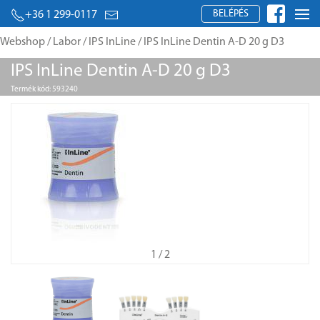
BELÉPÉS
+36 1 299-0117
Webshop
/
Labor
/
IPS InLine
/ IPS InLine Dentin A-D 20 g D3
IPS InLine Dentin A-D 20 g D3
Termék kód: 593240
1
/ 2