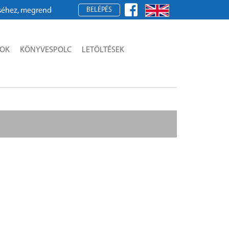
BELÉPÉS
z, megrendeléshez kérjük, regisztráljon!
SOK
KÖNYVESPOLC
LETÖLTÉSEK