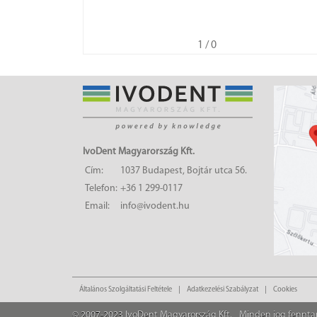
1
/ 0
IvoDent Magyarország Kft.
Cím:
1037 Budapest, Bojtár utca 56.
Telefon:
+36 1 299-0117
Email:
info@ivodent.hu
Általános Szolgáltatási Feltétele
Adatkezelési Szabályzat
Cookies
© 2007-2023 IvoDent Magyarország Kft.
Minden jog fennta