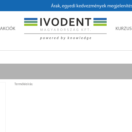
Árak, egyedi kedvezmények megjelenítéséhe
AKCIÓK
KURZU
Termékleírás: