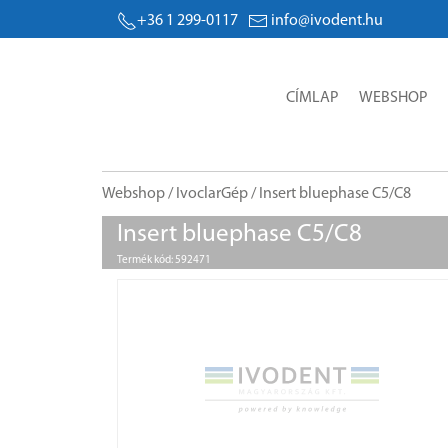
+36 1 299-0117
info@ivodent.hu
CÍMLAP
WEBSHOP
Webshop
/
IvoclarGép
/ Insert bluephase C5/C8
Insert bluephase C5/C8
Termék kód: 592471