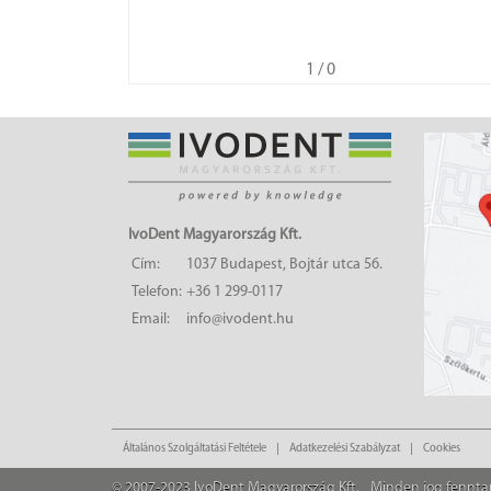
1
/ 0
IvoDent Magyarország Kft.
Cím:
1037 Budapest, Bojtár utca 56.
Telefon:
+36 1 299-0117
Email:
info@ivodent.hu
Általános Szolgáltatási Feltétele
Adatkezelési Szabályzat
Cookies
© 2007-2023 IvoDent Magyarország Kft.
Minden jog fennta