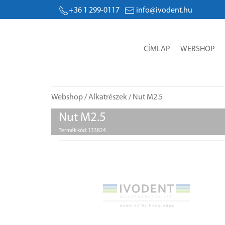
+36 1 299-0117
info@ivodent.hu
CÍMLAP
WEBSHOP
Webshop
/
Alkatrészek
/ Nut M2.5
Nut M2.5
Termék kód: 133824