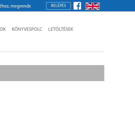
BELÉPÉS
, megrendeléshez kérjük, regisztráljon!
SOK
KÖNYVESPOLC
LETÖLTÉSEK