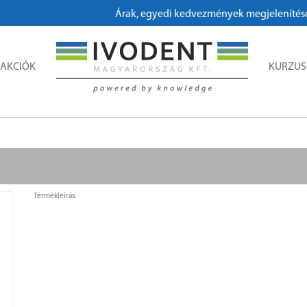
Árak, egyedi kedvezmények megjelenítéséhez
AKCIÓK
KURZU
Termékleírás: