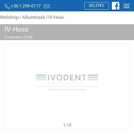
BELÉPÉS
+36 1 299-0117
Webshop
/
Alkatrészek
/ IV-Hose
IV-Hose
Termék kód: 133208
1
/ 0