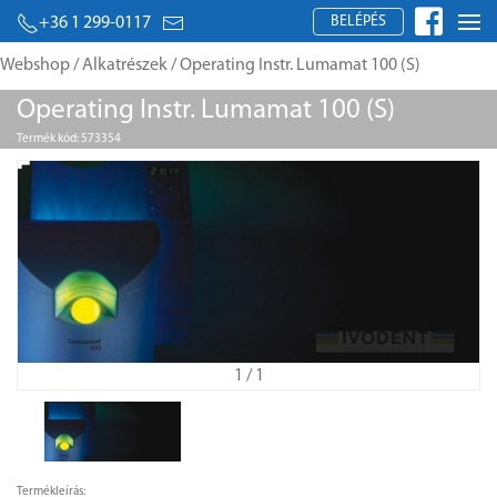
BELÉPÉS
+36 1 299-0117
Webshop
/
Alkatrészek
/ Operating Instr. Lumamat 100 (S)
Operating Instr. Lumamat 100 (S)
Termék kód: 573354
1
/ 1
Termékleírás: