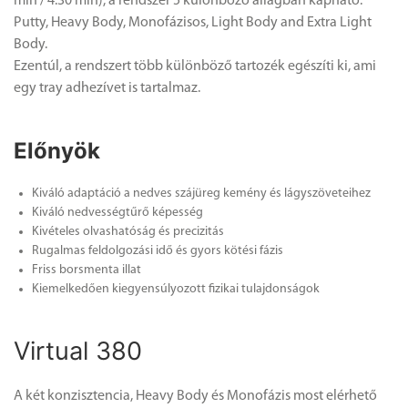
min / 4:30 min), a rendszer 5 különböző állagban kapható:
Putty, Heavy Body, Monofázisos, Light Body and Extra Light
Body.
Ezentúl, a rendszert több különböző tartozék egészíti ki, ami
egy tray adhezívet is tartalmaz.
Előnyök
Kiváló adaptáció a nedves szájüreg kemény és lágyszöveteihez
Kiváló nedvességtűrő képesség
Kivételes olvashatóság és precizitás
Rugalmas feldolgozási idő és gyors kötési fázis
Friss borsmenta illat
Kiemelkedően kiegyensúlyozott fizikai tulajdonságok
Virtual 380
A két konzisztencia, Heavy Body és Monofázis most elérhető