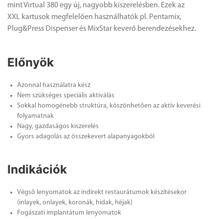
mint Virtual 380 egy új, nagyobb kiszerelésben. Ezek az
XXL kartusok megfelelően használhatók pl. Pentamix,
Plug&Press Dispenser és MixStar keverő berendezésekhez.
Előnyök
Azonnal használatra kész
Nem szükséges speciális aktiválás
Sokkal homogénebb struktúra, köszönhetően az aktív keverési
folyamatnak
Nagy, gazdaságos kiszerelés
Gyors adagolás az összekevert alapanyagokból
Indikációk
Végső lenyomatok az indirekt restaurátumok készítésekor
(inlayek, onlayek, koronák, hidak, héjak)
Fogászati implantátum lenyomatok