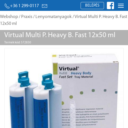
BELÉPÉS
+36 1 299-0117
Webshop
/
Praxis
/
Lenyomatanyagok
/ Virtual Multi P. Heavy B. Fast
12x50 ml
Virtual Multi P. Heavy B. Fast 12x50 ml
Termék kód: 572830