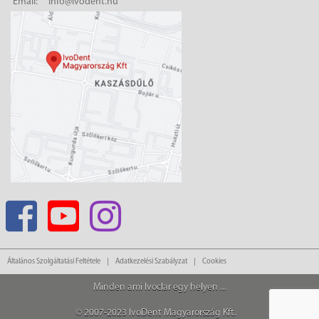
Email:
info@ivodent.hu
Általános Szolgáltatási Feltétele
Adatkezelési Szabályzat
Cookies
Minden ami Ivoclar egy helyen ...
© 2007-2023 IvoDent Magyarország Kft.