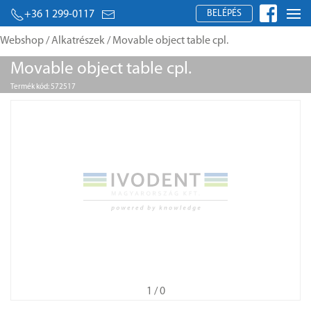
BELÉPÉS
+36 1 299-0117
Webshop
/
Alkatrészek
/ Movable object table cpl.
Movable object table cpl.
Termék kód: 572517
1
/ 0