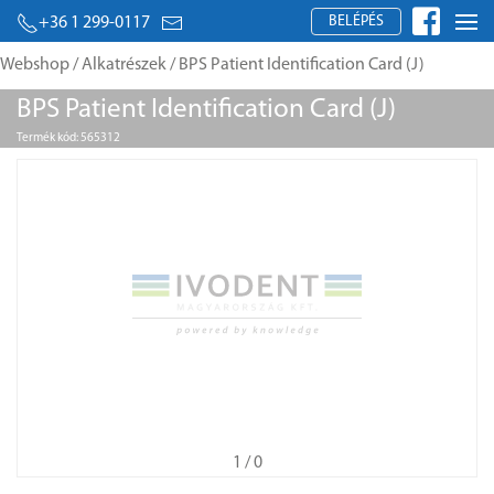
BELÉPÉS
+36 1 299-0117
Webshop
/
Alkatrészek
/ BPS Patient Identification Card (J)
BPS Patient Identification Card (J)
Termék kód: 565312
1
/ 0