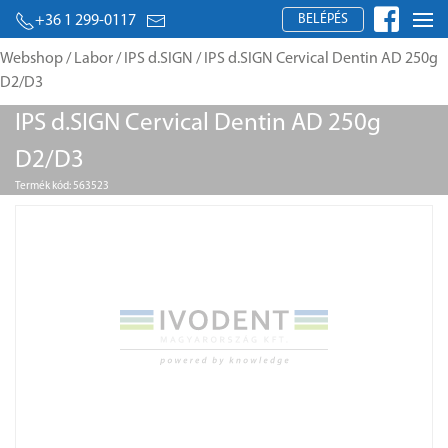
BELÉPÉS
+36 1 299-0117
Webshop
/
Labor
/
IPS d.SIGN
/ IPS d.SIGN Cervical Dentin AD 250g
D2/D3
IPS d.SIGN Cervical Dentin AD 250g
D2/D3
Termék kód: 563523