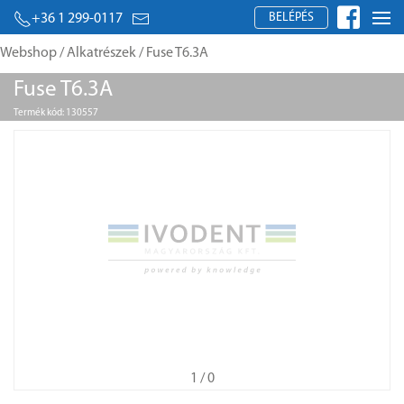
BELÉPÉS
+36 1 299-0117
Webshop
/
Alkatrészek
/ Fuse T6.3A
Fuse T6.3A
Termék kód: 130557
1
/ 0