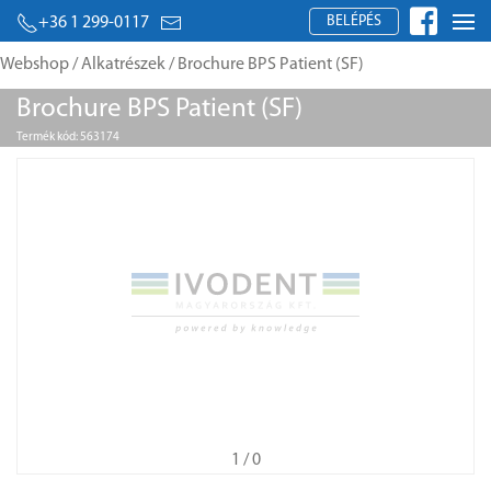
BELÉPÉS
+36 1 299-0117
Webshop
/
Alkatrészek
/ Brochure BPS Patient (SF)
Brochure BPS Patient (SF)
Termék kód: 563174
1
/ 0