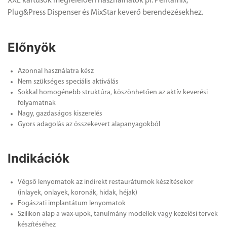
XXL kartusok megfelelően használhatók pl. Pentamix,
Plug&Press Dispenser és MixStar keverő berendezésekhez.
Előnyök
Azonnal használatra kész
Nem szükséges speciális aktiválás
Sokkal homogénebb struktúra, köszönhetően az aktív keverési
folyamatnak
Nagy, gazdaságos kiszerelés
Gyors adagolás az összekevert alapanyagokból
Indikációk
Végső lenyomatok az indirekt restaurátumok készítésekor
(inlayek, onlayek, koronák, hidak, héjak)
Fogászati implantátum lenyomatok
Szilikon alap a wax-upok, tanulmány modellek vagy kezelési tervek
készítéséhez