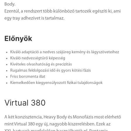
Body.
Ezentúl, a rendszert több különböző tartozék egészíti ki, ami
egy tray adhezívet is tartalmaz.
Előnyök
Kiváló adaptáció a nedves szájüreg kemény és lágyszöveteihez
Kiváló nedvességtűrő képesség
Kivételes olvashatóság és precizitás
Rugalmas feldolgozási idő és gyors kötési fázis
Friss borsmenta illat
Kiemelkedően kiegyensúlyozott fizikai tulajdonságok
Virtual 380
A két konzisztencia, Heavy Body és Monofázis most elérhető
mint Virtual 380 egy új, nagyobb kiszerelésben. Ezek az