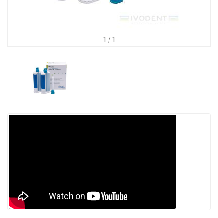
1
/ 1