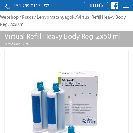
BELÉPÉS
+36 1 299-0117
Webshop
/
Praxis
/
Lenyomatanyagok
/ Virtual Refill Heavy Body
Reg. 2x50 ml
Virtual Refill Heavy Body Reg. 2x50 ml
Termék kód: 562835