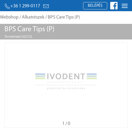
BELÉPÉS
+36 1 299-0117
Webshop
/
Alkatrészek
/ BPS Care Tips (P)
BPS Care Tips (P)
Termék kód: 562722
1
/ 0