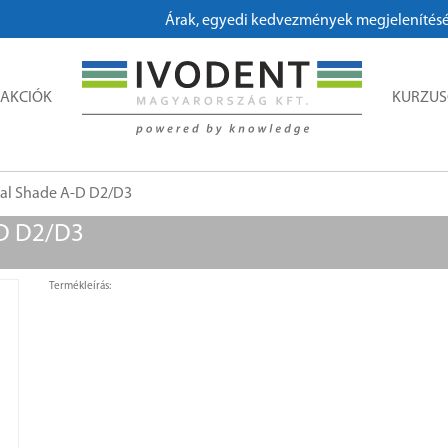
Árak, egyedi kedvezmények megjelenítéséhez
AKCIÓK
KURZU
sal Shade A-D D2/D3
-D D2/D3
Termékleírás: