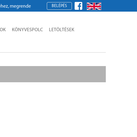
BELÉPÉS
, megrendeléshez kérjük, regisztráljon!
SOK
KÖNYVESPOLC
LETÖLTÉSEK