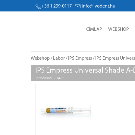
+36 1 299-0117
info@ivodent.hu
CÍMLAP
WEBSHOP
Webshop
/
Labor
/
IPS Empress
/ IPS Empress Univer
IPS Empress Universal Shade A
Termék kód: 562479