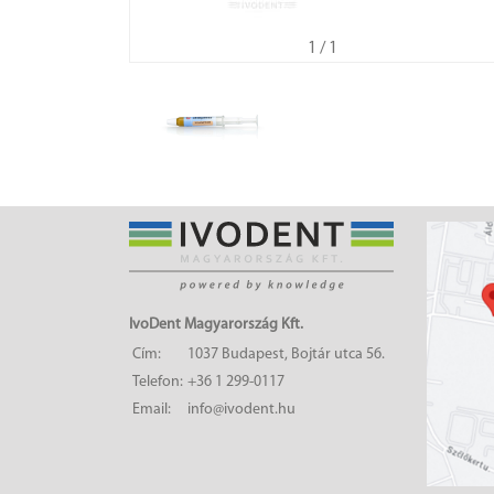
1
/ 1
IvoDent Magyarország Kft.
Cím:
1037 Budapest, Bojtár utca 56.
Telefon:
+36 1 299-0117
Email:
info@ivodent.hu