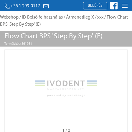
BELÉPÉS
+36 1 299-0117
Webshop
/
ID Belső felhasználás
/
Átmenetileg X
/
xxx
/ Flow Chart
BPS 'Step By Step' (E)
Flow Chart BPS 'Step By Step' (E)
Termék kód: 561951
1
/ 0