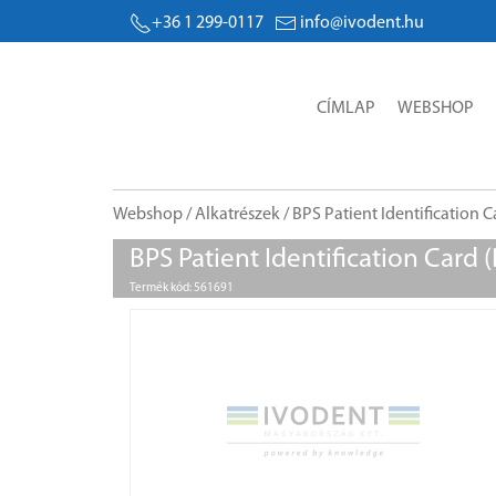
+36 1 299-0117
info@ivodent.hu
CÍMLAP
WEBSHOP
Webshop
/
Alkatrészek
/ BPS Patient Identification C
BPS Patient Identification Card (
Termék kód: 561691