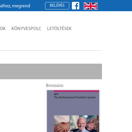
BELÉPÉS
z, megrendeléshez kérjük, regisztráljon!
SOK
KÖNYVESPOLC
LETÖLTÉSEK
Brossúra: