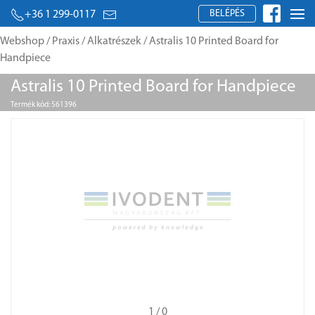
BELÉPÉS
+36 1 299-0117
Webshop
/
Praxis
/
Alkatrészek
/ Astralis 10 Printed Board for
Handpiece
Astralis 10 Printed Board for Handpiece
Termék kód: 561396
1
/ 0