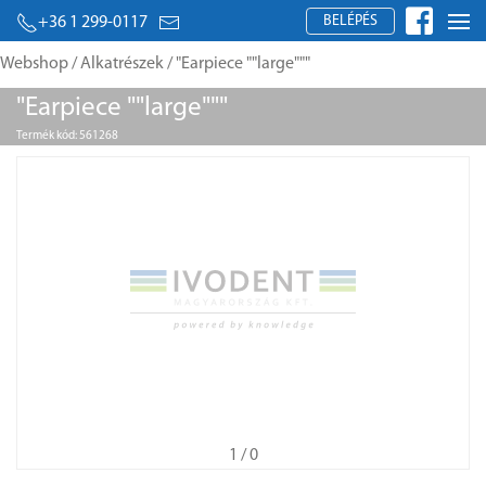
BELÉPÉS
+36 1 299-0117
Webshop
/
Alkatrészek
/ "Earpiece ""large"""
"Earpiece ""large"""
Termék kód: 561268
1
/ 0