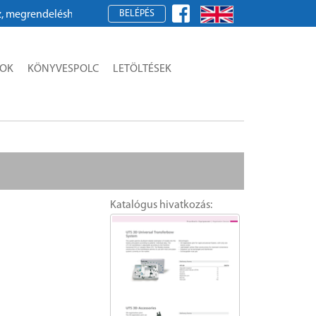
BELÉPÉS
grendeléshez kérjük, regisztráljon!
SOK
KÖNYVESPOLC
LETÖLTÉSEK
Katalógus hivatkozás: