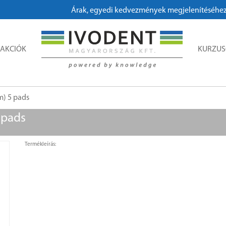
Árak, egyedi kedvezmények megjelenítéséhez, me
AKCIÓK
KURZU
m) 5 pads
 pads
Termékleírás: