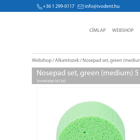
+36 1 299-0117
info@ivodent.hu
CÍMLAP
WEBSHOP
Webshop
/
Alkatrészek
/ Nosepad set, green (mediu
Nosepad set, green (medium) 5
Termék kód: 561265