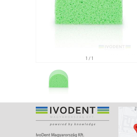
1
/ 1
IvoDent Magyarország Kft.