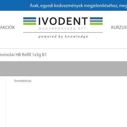
Árak, egyedi kedvezmények megjelenítéséhez, megrende
AKCIÓK
KURZU
iomolar HB Refill 1x3g B1
Termékleírás: