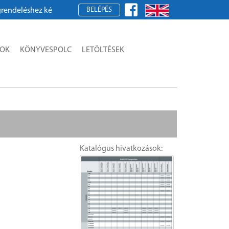
BELÉPÉS
léshez kérjük, regisztráljon!
SOK
KÖNYVESPOLC
LETÖLTÉSEK
Katalógus hivatkozások: