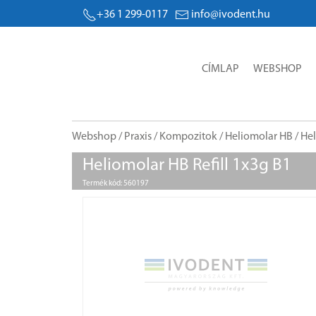
+36 1 299-0117
info@ivodent.hu
CÍMLAP
WEBSHOP
Webshop
/
Praxis
/
Kompozitok
/
Heliomolar HB
/ Hel
Heliomolar HB Refill 1x3g B1
Termék kód: 560197