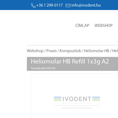
+36 1 299-0117
info@ivodent.hu
CÍMLAP
WEBSHOP
Webshop
/
Praxis
/
Kompozitok
/
Heliomolar HB
/ He
Heliomolar HB Refill 1x3g A2
Termék kód: 560195