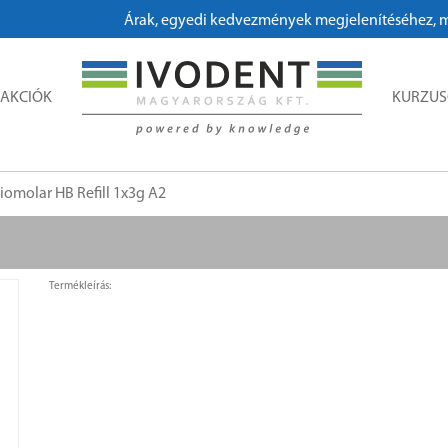
Árak, egyedi kedvezmények megjelenítéséhez, megrendeléshez k
AKCIÓK
KURZU
liomolar HB Refill 1x3g A2
Termékleírás: