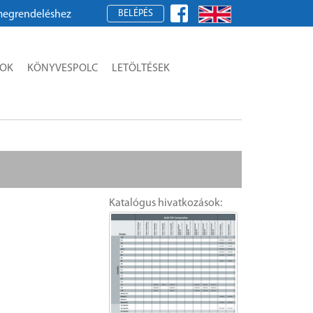
BELÉPÉS
érjük, regisztráljon!
SOK
KÖNYVESPOLC
LETÖLTÉSEK
Katalógus hivatkozások: