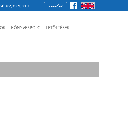
BELÉPÉS
z, megrendeléshez kérjük, regisztráljon!
SOK
KÖNYVESPOLC
LETÖLTÉSEK