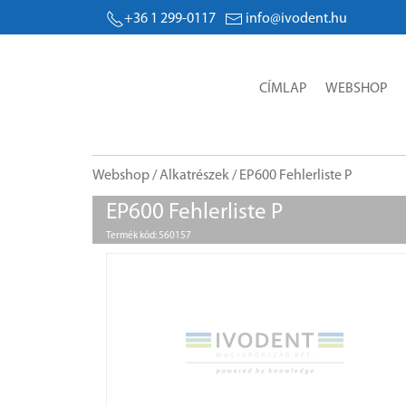
+36 1 299-0117
info@ivodent.hu
CÍMLAP
WEBSHOP
Webshop
/
Alkatrészek
/ EP600 Fehlerliste P
EP600 Fehlerliste P
Termék kód: 560157