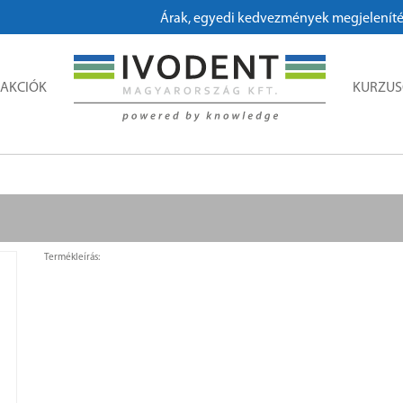
Árak, egyedi kedvezmények megjelenítéséhe
AKCIÓK
KURZU
Termékleírás: