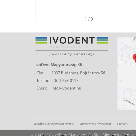
1
/ 0
IvoDent Magyarország Kft.
Cím:
1037 Budapest, Bojtár utca 56.
Telefon:
+36 1 299-0117
Email:
info@ivodent.hu
Általános Szolgáltatási Feltétele
Adatkezelési Szabályzat
Cookies
© 2007-2023 IvoDent Magyarország Kft.
Minden jog fennta