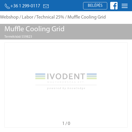
BELÉPÉS
+36 1 299-0117
Webshop
/
Labor
/
Technical 25%
/ Muffle Cooling Grid
Muffle Cooling Grid
Termék kód: 559823
1
/ 0