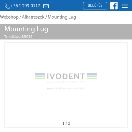
BELÉPÉS
+36 1 299-0117
Webshop
/
Alkatrészek
/ Mounting Lug
Mounting Lug
Termék kód: 559725
1
/ 0