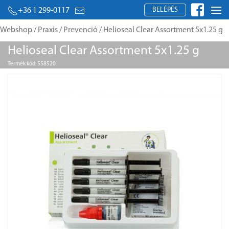
BELÉPÉS
+36 1 299-0117
Webshop
/
Praxis
/
Prevenció
/ Helioseal Clear Assortment 5x1.25 g
Helioseal Clear Assortment 5x1.25 g
Termék kód: 558520