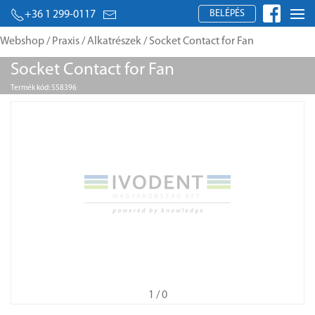
BELÉPÉS
+36 1 299-0117
Webshop
/
Praxis
/
Alkatrészek
/ Socket Contact for Fan
Socket Contact for Fan
Termék kód: 558396
1
/ 0