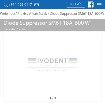
BELÉPÉS
+36 1 299-0117
Webshop
/
Praxis
/
Alkatrészek
/ Diode Suppressor SM6T 18A, 600 W
Diode Suppressor SM6T 18A, 600 W
Termék kód: 558394
1
/ 0