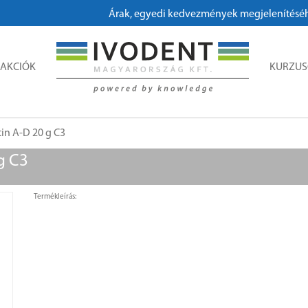
Árak, egyedi kedvezmények megjelenítéséhez, 
AKCIÓK
KURZU
in A-D 20 g C3
g C3
Termékleírás: