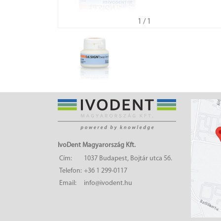
1
/ 1
IvoDent Magyarország Kft.
Cím:
1037 Budapest, Bojtár utca 56.
Telefon:
+36 1 299-0117
Email:
info@ivodent.hu