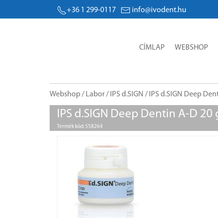
+36 1 299-0117
info@ivodent.hu
CÍMLAP
WEBSHOP
Webshop
/
Labor
/
IPS d.SIGN
/ IPS d.SIGN Deep Dent
IPS d.SIGN Deep Dentin A-D 20 
Termék kód: 558264