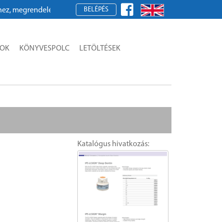
BELÉPÉS
megrendeléshez kérjük, regisztráljon!
SOK
KÖNYVESPOLC
LETÖLTÉSEK
Katalógus hivatkozás: