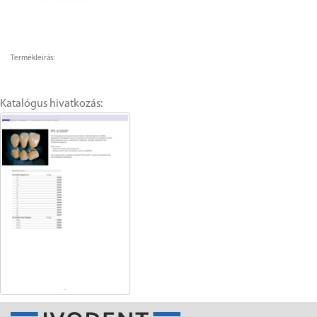
Termékleírás:
Katalógus hivatkozás: