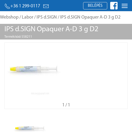
BELÉPÉS
+36 1 299-0117
Webshop
/
Labor
/
IPS d.SIGN
/ IPS d.SIGN Opaquer A-D 3 g D2
IPS d.SIGN Opaquer A-D 3 g D2
Termék kód: 558211
1
/ 1