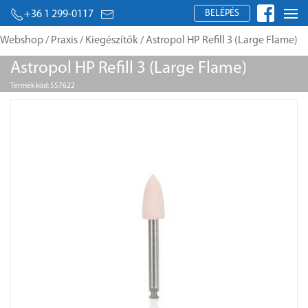
BELÉPÉS
+36 1 299-0117
Webshop
/
Praxis
/
Kiegészítők
/ Astropol HP Refill 3 (Large Flame)
Astropol HP Refill 3 (Large Flame)
Termék kód: 557622