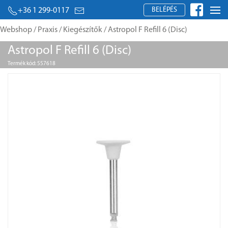
BELÉPÉS
+36 1 299-0117
Webshop
/
Praxis
/
Kiegészítők
/ Astropol F Refill 6 (Disc)
Astropol F Refill 6 (Disc)
Termék kód: 557618