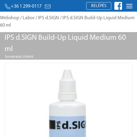
BELÉPÉS
+36 1 299-0117
Webshop
/
Labor
/
IPS d.SIGN
/ IPS d.SIGN Build-Up Liquid Medium
60 ml
IPS d.SIGN Build-Up Liquid Medium 60
ml
Termék kód: 556644