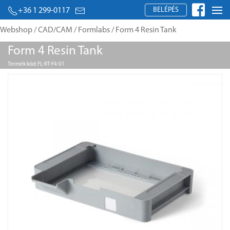
BELÉPÉS
+36 1 299-0117
Webshop
/
CAD/CAM
/
Formlabs
/ Form 4 Resin Tank
Form 4 Resin Tank
Termék kód: FL-RT-F4-01