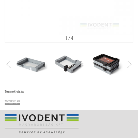
1
/ 4
Termékleírás: