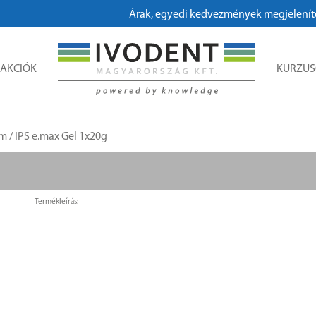
Árak, egyedi kedvezmények megjelenítéséh
AKCIÓK
KURZU
am
/ IPS e.max Gel 1x20g
Termékleírás: