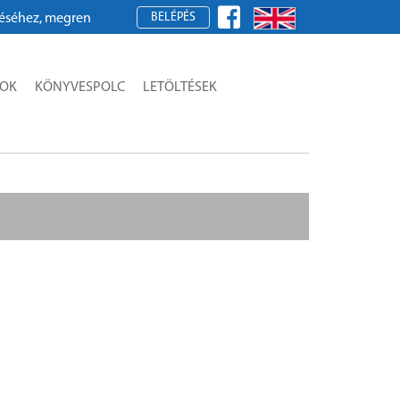
BELÉPÉS
ez, megrendeléshez kérjük, regisztráljon!
SOK
KÖNYVESPOLC
LETÖLTÉSEK