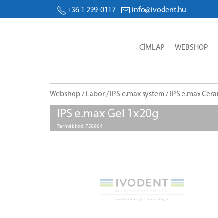
+36 1 299-0117
info@ivodent.hu
CÍMLAP
WEBSHOP
Webshop
/
Labor
/
IPS e.max system
/
IPS e.max Cer
IPS e.max Gel 1x20g
Termék kód: 756964