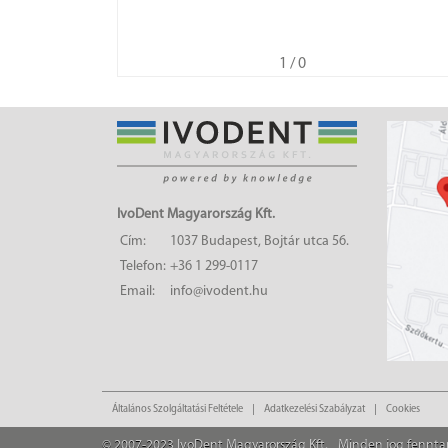
1
/ 0
IvoDent Magyarország Kft.
Cím:
1037 Budapest, Bojtár utca 56.
Telefon:
+36 1 299-0117
Email:
info@ivodent.hu
Általános Szolgáltatási Feltétele
Adatkezelési Szabályzat
Cookies
© 2007-2023 IvoDent Magyarország Kft.
Minden jog fennta