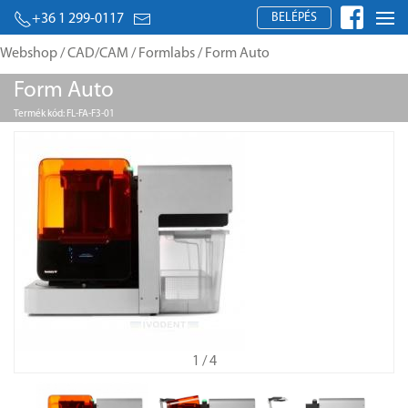
BELÉPÉS
+36 1 299-0117
Webshop
/
CAD/CAM
/
Formlabs
/ Form Auto
Form Auto
Termék kód: FL-FA-F3-01
1
/ 4