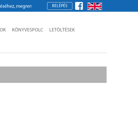
BELÉPÉS
hez, megrendeléshez kérjük, regisztráljon!
SOK
KÖNYVESPOLC
LETÖLTÉSEK