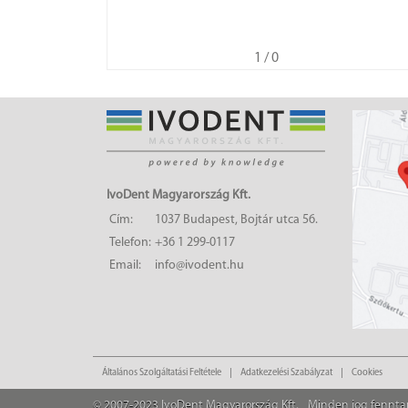
1
/ 0
IvoDent Magyarország Kft.
Cím:
1037 Budapest, Bojtár utca 56.
Telefon:
+36 1 299-0117
Email:
info@ivodent.hu
Általános Szolgáltatási Feltétele
Adatkezelési Szabályzat
Cookies
© 2007-2023 IvoDent Magyarország Kft.
Minden jog fennta