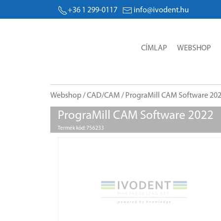
+36 1 299-0117
info@ivodent.hu
CÍMLAP
WEBSHOP
Webshop
/
CAD/CAM
/ PrograMill CAM Software 20
PrograMill CAM Software 2022
Termék kód: 756233