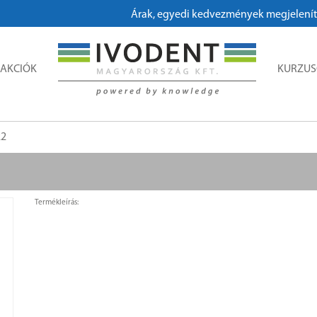
Árak, egyedi kedvezmények megjelenítésé
AKCIÓK
KURZU
22
Termékleírás: