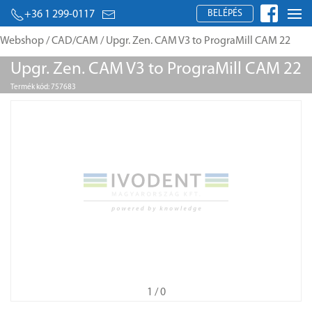
BELÉPÉS
+36 1 299-0117
Webshop
/
CAD/CAM
/ Upgr. Zen. CAM V3 to PrograMill CAM 22
Upgr. Zen. CAM V3 to PrograMill CAM 22
Termék kód: 757683
1
/ 0