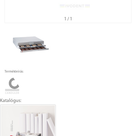
1
/ 1
Termékleírás:
Katalógus: