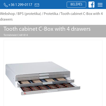
BELÉPÉS
+36 1 299-0117
Webshop
/
BPS (protetika)
/
Protetika
/ Tooth cabinet C-Box with 4
drawers
Tooth cabinet C-Box with 4 drawers
Termék kód: C-681814