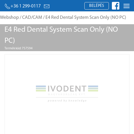
BELÉPÉS
+36 1 299-0117
Webshop
/
CAD/CAM
/ E4 Red Dental System Scan Only (NO PC)
E4 Red Dental System Scan Only (NO
PC)
Termék kód: 757594