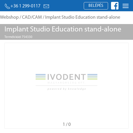
BELÉPÉS
+36 1 299-0117
Webshop
/
CAD/CAM
/ Implant Studio Education stand-alone
Implant Studio Education stand-alone
Termék kód: 754330
1
/ 0