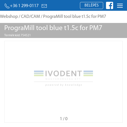
BELÉPÉS
+36 1 299-0117
Webshop
/
CAD/CAM
/ PrograMill tool blue t1.5c for PM7
PrograMill tool blue t1.5c for PM7
Termék kód: 754521
1
/ 0