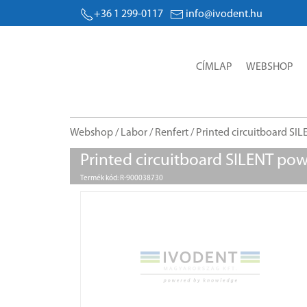
+36 1 299-0117
info@ivodent.hu
CÍMLAP
WEBSHOP
Webshop
/
Labor
/
Renfert
/ Printed circuitboard SI
Printed circuitboard SILENT po
Termék kód: R-900038730