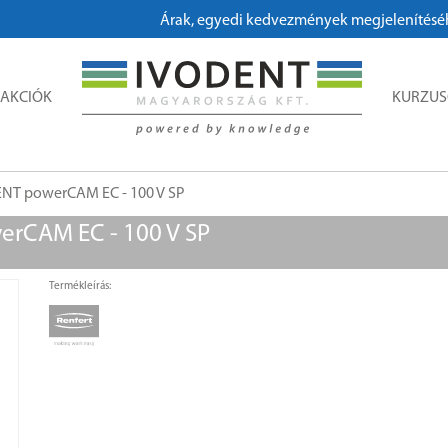
Árak, egyedi kedvezmények megjelenítéséhez, 
AKCIÓK
KURZU
LENT powerCAM EC - 100 V SP
werCAM EC - 100 V SP
Termékleírás: