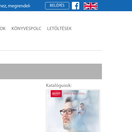
BELÉPÉS
megrendeléshez kérjük, regisztráljon!
SOK
KÖNYVESPOLC
LETÖLTÉSEK
Katalógusok: