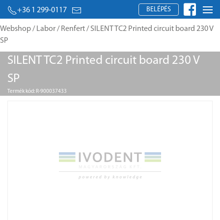
BELÉPÉS
+36 1 299-0117
Webshop
/
Labor
/
Renfert
/ SILENT TC2 Printed circuit board 230 V
SP
SILENT TC2 Printed circuit board 230 V
SP
Termék kód: R-900037433