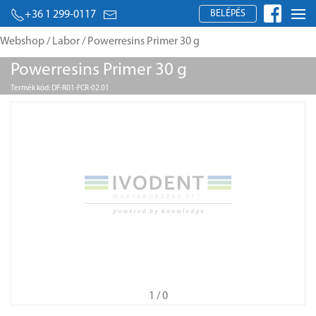
BELÉPÉS
+36 1 299-0117
Webshop
/
Labor
/ Powerresins Primer 30 g
Powerresins Primer 30 g
Termék kód: DF-R01-FCR-02.01
1
/ 0