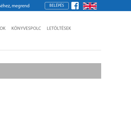
BELÉPÉS
z, megrendeléshez kérjük, regisztráljon!
SOK
KÖNYVESPOLC
LETÖLTÉSEK