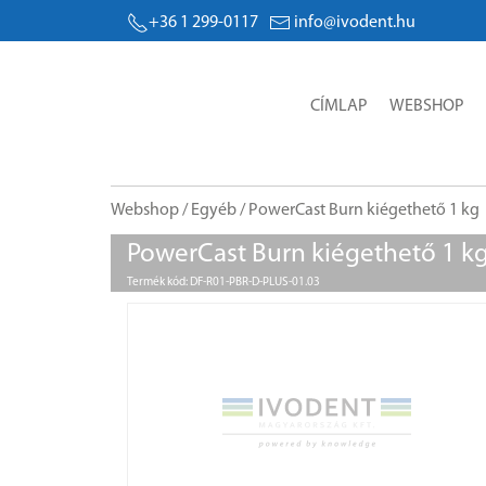
+36 1 299-0117
info@ivodent.hu
CÍMLAP
WEBSHOP
Webshop
/
Egyéb
/ PowerCast Burn kiégethető 1 kg
PowerCast Burn kiégethető 1 k
Termék kód: DF-R01-PBR-D-PLUS-01.03