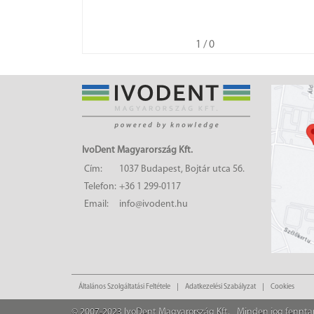
1
/ 0
IvoDent Magyarország Kft.
Cím:
1037 Budapest, Bojtár utca 56.
Telefon:
+36 1 299-0117
Email:
info@ivodent.hu
Általános Szolgáltatási Feltétele
Adatkezelési Szabályzat
Cookies
© 2007-2023 IvoDent Magyarország Kft.
Minden jog fennta