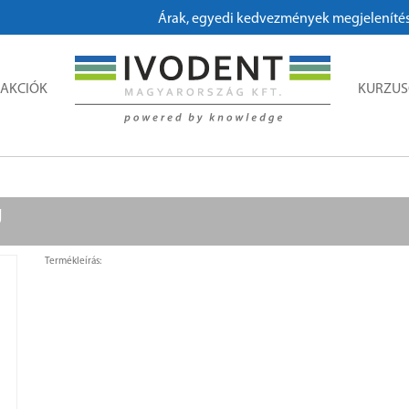
Árak, egyedi kedvezmények megjelenítéséhe
AKCIÓK
KURZU
g
Termékleírás: